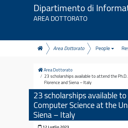
Vai al contenuto
Dipartimento di Informa
AREA DOTTORATO
Area Dottorato
People
Re
Home
Area Dottorato
23 scholarships available to attend the Ph.D.
Florence and Siena – Italy
23 scholarships available t
Computer Science at the Uni
Siena – Italy
Pubblicato il
12 Luglio 2023