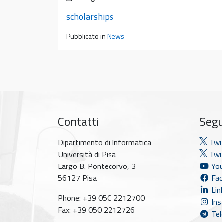
scholarships
Pubblicato in
News
Contatti
Segu
Dipartimento di Informatica
Twi
Università di Pisa
Twit
Largo B. Pontecorvo, 3
You
56127 Pisa
Fac
Lin
Phone: +39 050 2212700
Ins
Fax: +39 050 2212726
Tel