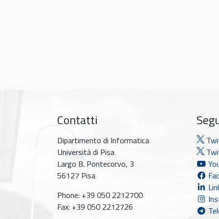
Contatti
Segu
Dipartimento di Informatica
Twi
Università di Pisa
Twit
Largo B. Pontecorvo, 3
You
56127 Pisa
Fac
Lin
Phone: +39 050 2212700
Ins
Fax: +39 050 2212726
Tel