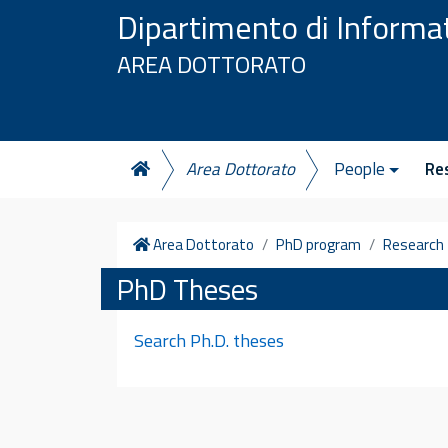
Vai al contenuto
Dipartimento di Informa
AREA DOTTORATO
Area Dottorato
People
Re
Home
Area Dottorato
PhD program
Research
PhD Theses
Search Ph.D. theses