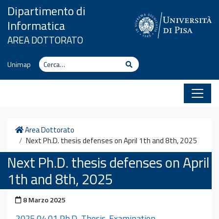
Vai al contenuto
Dipartimento di
Informatica
AREA DOTTORATO
Cerca
Cerca
Unimap
Home
Area Dottorato
Next Ph.D. thesis defenses on April 1th and 8th, 2025
Next Ph.D. thesis defenses on April
1th and 8th, 2025
Pubblicato il
8 Marzo 2025
2025.04.01 Ph.D.-Thesis-Examination-