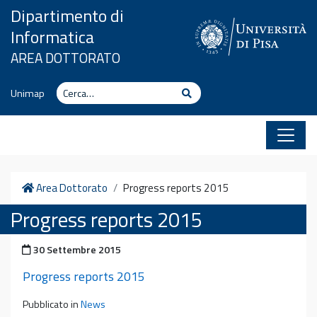
Vai al contenuto
Dipartimento di
Informatica
AREA DOTTORATO
Cerca
Cerca
Unimap
Home
Area Dottorato
Progress reports 2015
Progress reports 2015
Pubblicato il
30 Settembre 2015
Progress reports 2015
Pubblicato in
News