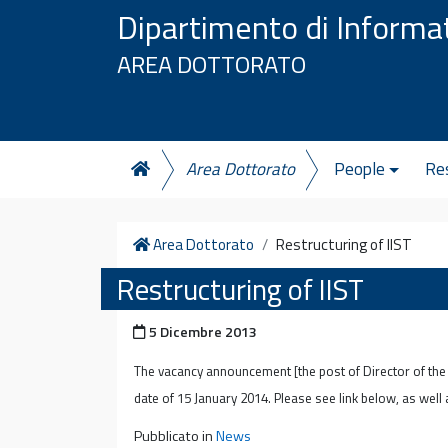
Vai al contenuto
Dipartimento di Informa
AREA DOTTORATO
Area Dottorato
People
Re
Home
Area Dottorato
Restructuring of IIST
Restructuring of IIST
Pubblicato il
5 Dicembre 2013
The vacancy announcement [the post of Director of th
date of 15 January 2014. Please see link below, as well
Pubblicato in
News