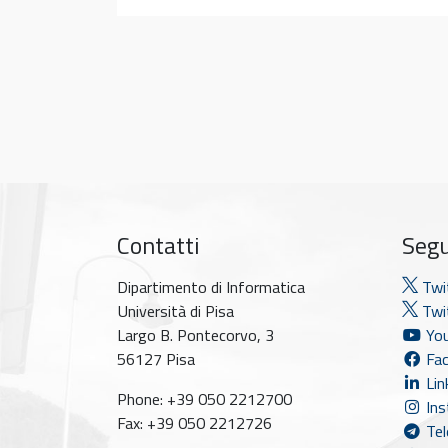
Contatti
Segu
Dipartimento di Informatica
Twi
Università di Pisa
Twit
Largo B. Pontecorvo, 3
You
56127 Pisa
Fac
Lin
Phone: +39 050 2212700
Ins
Fax: +39 050 2212726
Tel