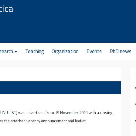
tica
search
Teaching
Organization
Events
PhD news
e UNU-IIST] was advertised from 19 November 2013 with a closing
 as the attached vacancy announcement and leaflet.